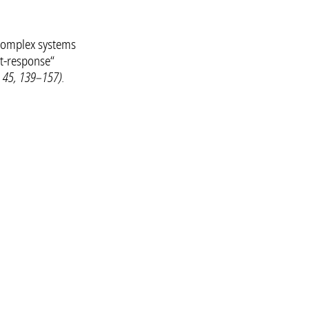
 complex systems
t-response“
 45, 139–157).