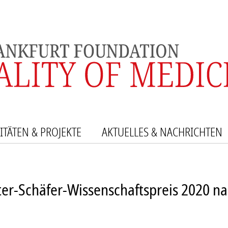
ITÄTEN & PROJEKTE
AKTUELLES & NACHRICHTEN
SE UND EHRUNGEN
ERPROJEKTE
er-Schäfer-Wissenschaftspreis 2020 na
EIRAT
NSTALTUNGEN
R
IKATIONEN