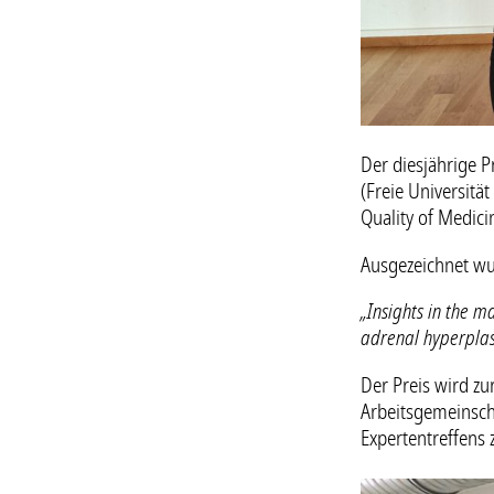
Der diesjährige P
(Freie Universitä
Quality of Medici
Ausgezeichnet wur
„Insights in the m
adrenal hyperplas
Der Preis wird zu
Arbeitsgemeinsc
Expertentreffens