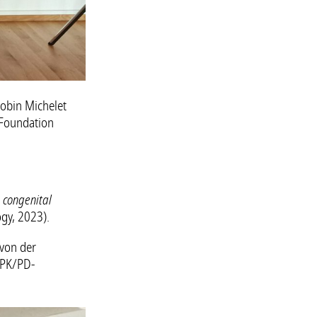
Robin Michelet
t Foundation
n congenital
gy, 2023).
 von der
 PK/PD-