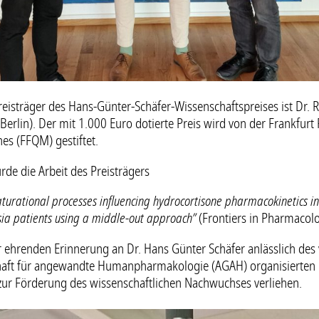
reisträger des Hans-Günter-Schäfer-Wissenschaftspreises ist Dr. 
t Berlin). Der mit 1.000 Euro dotierte Preis wird von der Frankfur
nes (FFQM) gestiftet.
de die Arbeit des Preisträgers
aturational processes influencing hydrocortisone pharmacokinetics i
ia patients using a middle-out approach
”
(Frontiers in Pharmacolo
r ehrenden Erinnerung an Dr. Hans Günter Schäfer anlässlich des
haft für angewandte Humanpharmakologie (AGAH) organisierten
 zur Förderung des wissenschaftlichen Nachwuchses verliehen.