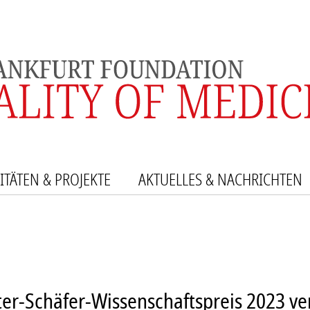
ITÄTEN & PROJEKTE
AKTUELLES & NACHRICHTEN
SE UND EHRUNGEN
ERPROJEKTE
EIRAT
NSTALTUNGEN
R
IKATIONEN
er-Schäfer-Wissenschaftspreis 2023 ve