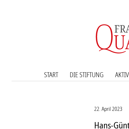
START
DIE STIFTUNG
AKTIV
DIE STIFTER
PREI
DER VORSTAND
FÖRD
22. April 2023
WISSENSCHAFTLICHER B
VERA
KOOPERATIONSPARTNE
PUBL
Hans-Günt